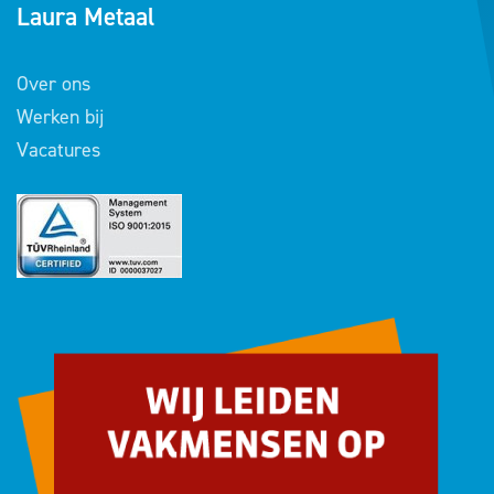
Laura Metaal
Over ons
Werken bij
Vacatures